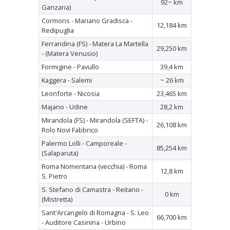
92~ km
Ganzaria)
Cormons - Mariano Gradisca -
12,184 km
Redipuglia
Ferrandina (FS) - Matera La Martella
29,250 km
- (Matera Venusio)
Formigine - Pavullo
39,4 km
Kaggera - Salemi
~ 26 km
Leonforte - Nicosia
23,465 km
Majano - Udine
28,2 km
Mirandola (FS) - Mirandola (SEFTA) -
26,108 km
Rolo Novi Fabbrico
Palermo Lolli - Camporeale -
85,254 km
(Salaparuta)
Roma Nomentana (vecchia) - Roma
12,8 km
S. Pietro
S. Stefano di Camastra - Reitano -
0 km
(Mistretta)
Sant'Arcangelo di Romagna - S. Leo
66,700 km
- Auditore Casinina - Urbino